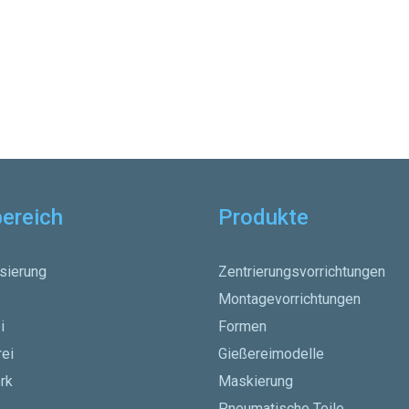
ereich
Produkte
sierung
Zentrierungsvorrichtungen
Montagevorrichtungen
i
Formen
rei
Gießereimodelle
rk
Maskierung
Pneumatische Teile