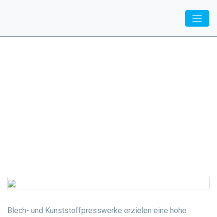
Inovatiq
/
Fachbereich
/ Presswerk
Presswerk
Blech- und Kunststoffpresswerke erzielen eine hohe