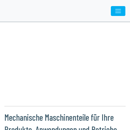
Inovatiq
/
Ingenieurleistungen
/ Teilkonstruktion und Fertigung
Teilkonstruktion
und Fertigung
Mechanische Maschinenteile für Ihre
Produkte, Anwendungen und Betriebe