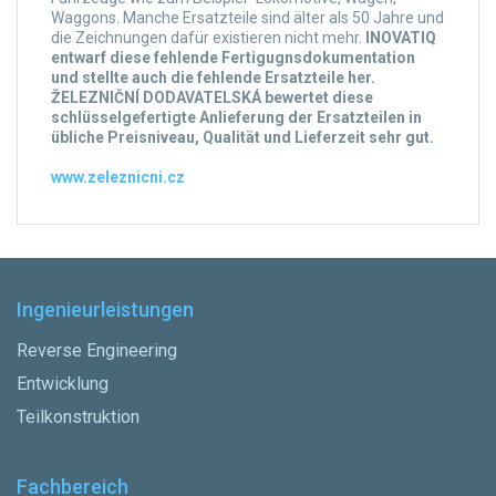
Waggons. Manche Ersatzteile sind älter als 50 Jahre und
die Zeichnungen dafür existieren nicht mehr.
INOVATIQ
entwarf diese fehlende Fertigugnsdokumentation
und stellte auch die fehlende Ersatzteile her.
ŽELEZNIČNÍ DODAVATELSKÁ bewertet diese
schlüsselgefertigte Anlieferung der Ersatzteilen in
übliche Preisniveau, Qualität und Lieferzeit sehr gut.
www.zeleznicni.cz
Ingenieurleistungen
Reverse Engineering
Entwicklung
Teilkonstruktion
Fachbereich