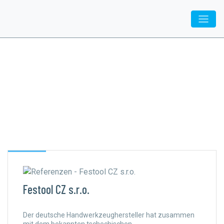
Folgende Marken
benuzten unseren
Dienstleistungen:
Festool CZ s.r.o.
Der deutsche Handwerkzeughersteller hat zusammen
mit dem bekannten tschechischen