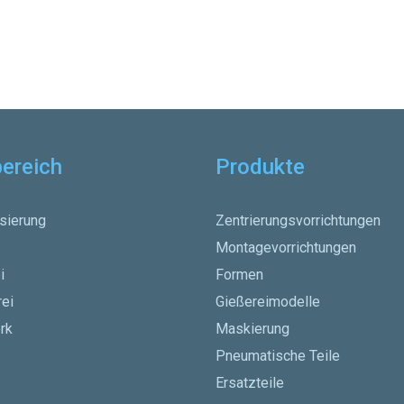
ereich
Produkte
sierung
Zentrierungsvorrichtungen
Montagevorrichtungen
i
Formen
rei
Gießereimodelle
rk
Maskierung
Pneumatische Teile
Ersatzteile