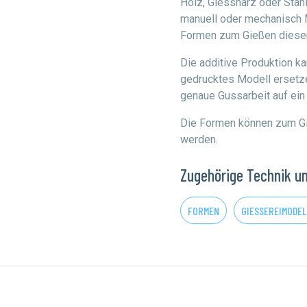
Holz, Giessharz oder Stahl
manuell oder mechanisch M
Formen zum Gießen dieser
Die additive Produktion ka
gedrucktes Modell ersetze
genaue Gussarbeit auf ei
Die Formen können zum Gi
werden.
Zugehörige Technik u
FORMEN
GIESSEREIMODEL