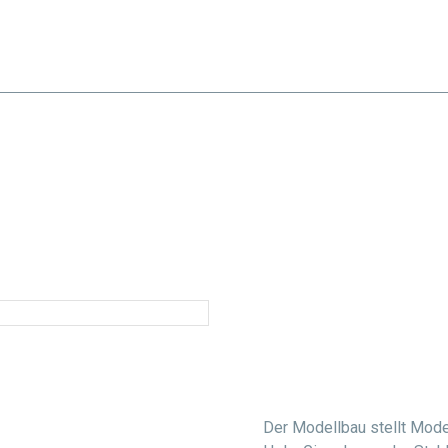
ISTUNGEN
FACHBEREICH
PRODUKTE
REFERENZEN
KONTAKT
Der Modellbau stellt Mode