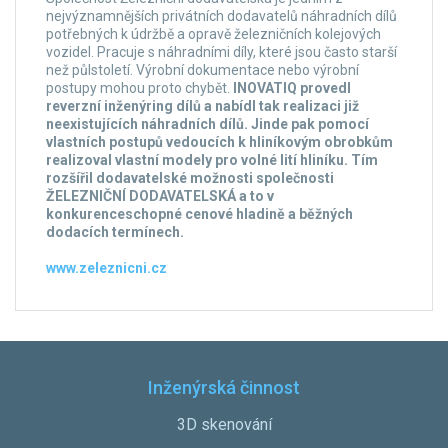
nejvýznamnějších privátních dodavatelů náhradních dílů
potřebných k údržbě a opravě železničních kolejových
vozidel. Pracuje s náhradními díly, které jsou často starší
než půlstoletí. Výrobní dokumentace nebo výrobní
postupy mohou proto chybět.
INOVATIQ provedl
reverzní inženýring dílů a nabídl tak realizaci již
neexistujících náhradních dílů. Jinde pak pomocí
vlastních postupů vedoucích k hliníkovým obrobkům
realizoval vlastní modely pro volné lití hliníku. Tím
rozšířil dodavatelské možnosti společnosti
ŽELEZNIČNÍ DODAVATELSKÁ a to v
konkurenceschopné cenové hladině a běžných
dodacích termínech.
www.zeleznicni.cz
Inženýrská činnost
3D skenování