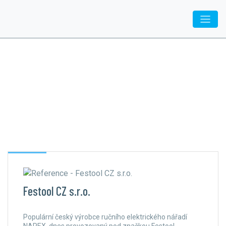
Naše služby
využívají tyto značky:
Festool CZ s.r.o.
Populární český výrobce ručního elektrického nářadí
NAREX, dnes provozovaný pod značkou Festool,