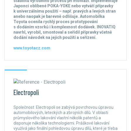
stabilitu výrobního procesu při montáži. Implementuje
Japonci oblíbené POKA-YOKE nebo vytváří přípravky
k univerzálnímu použití – např. pravých a levých stran
anebo naopak je barevně odlišuje. Automobilka
Toyota ocenila rychlý proces prototypování
s dodáním vzorků i komplexnost dodávek. INOVATIQ
navrhl, vyrobil, smontoval a seřídil přípravky včetně
dodání návodek na jejich použití a seřízení.
www.toyotacz.com
Electropoli
Společnost Electropoli se zabývá povrchovou úpravou
automobilových, leteckých a zbrojních dílů. V oblasti
průmyslového lakování vlastní několik patentů a
disponuje několika technologiemi. Práškové lakování
využívá jako finální pohledovou úpravu dílů, které je třeba