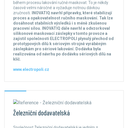
během procesu lakování ručně maskovat. To je někdy
časově velmi náročné a vyžaduje notnou dávkou
zručnosti.
INOVATIQ navrhl přípravky, které stabilizují
proces a opakovatelnost ručního maskování. Tak lze
dosáhnout stabilních výsledků i s méně zkušenou
pracovní sílou. INOVATIQ dále navrhl a odvzorkoval
silikonové maskovací záslepky v tomto provoze a
zajistil společnosti ELECTROPOLI plynulý přechod od
prototypových dílů k sériovým strojně vyráběným
záslepkám pro sériové lakování. Dodávka byla
realizována od návrhu po dodávku sériových dílů na
klíč.
www.electropoli.cz
Železniční dodavatelská
Společnost Železniční dodavatelská je jedním z