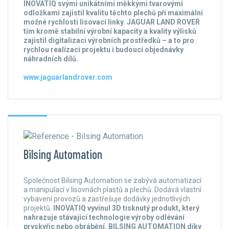
INOVATIQ svými unikátními měkkými tvarovými
odložkami zajistil kvalitu těchto plechů při maximální
možné rychlosti lisovací linky. JAGUAR LAND ROVER
tím kromě stabilní výrobní kapacity a kvality výlisků
zajistil digitalizaci výrobních prostředků – a to pro
rychlou realizaci projektu i budoucí objednávky
náhradních dílů.
www.jaguarlandrover.com
Bilsing Automation
Společnost Bilsing Automation se zabývá automatizací
a manipulací v lisovnách plastů a plechů. Dodává vlastní
vybavení provozů a zastřešuje dodávky jednotlivých
projektů.
INOVATIQ vyvinul 3D tisknutý produkt, který
nahrazuje stávající technologie výroby odlévání
pryskyřic nebo obrábění. BILSING AUTOMATION díky