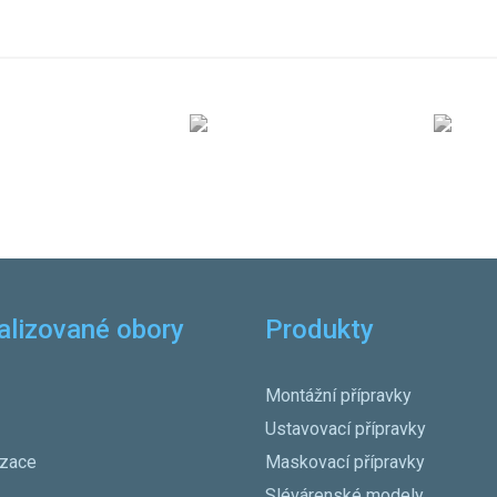
alizované obory
Produkty
Montážní přípravky
Ustavovací přípravky
izace
Maskovací přípravky
Slévárenské modely