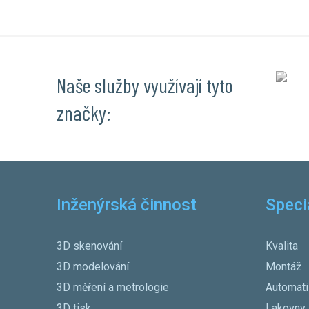
Naše služby využívají tyto
značky:
Inženýrská činnost
Speci
3D skenování
Kvalita
3D modelování
Montáž
3D měření a metrologie
Automat
3D tisk
Lakovny