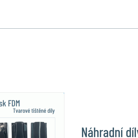
INNOST
SPECIALIZOVANÉ OBORY
PRODUKTY
REFERENCE
KONTAKT
Náhradní dí