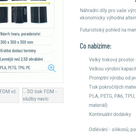
Náhradní díly pro vaše výro
ekonomicky výhodná altern
Futuristický pohled na ma
Co nabízíme:
Velký tiskový prost
Velkou výrobní kapaci
3D tisk SLS
Promptní výrobu od j
Tisk pokročilých mater
PLA, PETG, PA6, TPU,
materiál)
Kontinuální dodávky
Odlévání - silikonů, p