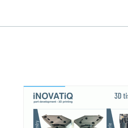
ÚVOD
INŽENÝRSKÁ Č
Inovatiq
/
Produkty
/ 3D tisk FDM
3D
tisk
FDM