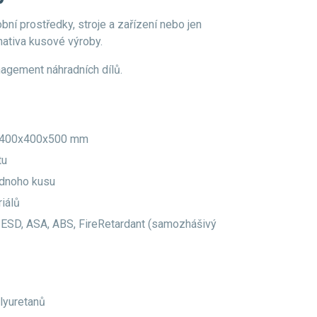
bní prostředky, stroje a zařízení nebo jen
ativa kusové výroby.
nagement náhradních dílů.
or 400x400x500 mm
tu
ednoho kusu
iálů
 ESD, ASA, ABS, FireRetardant (samozhášivý
olyuretanů