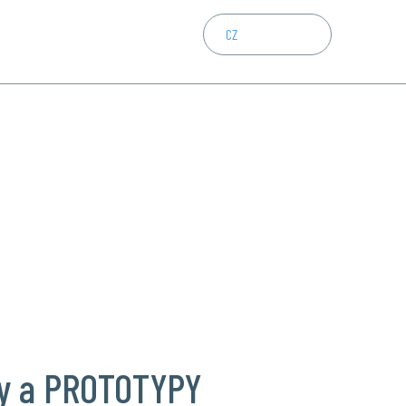
CZ
EN
DE
3D tisk FDM vč. m
ly a PROTOTYPY