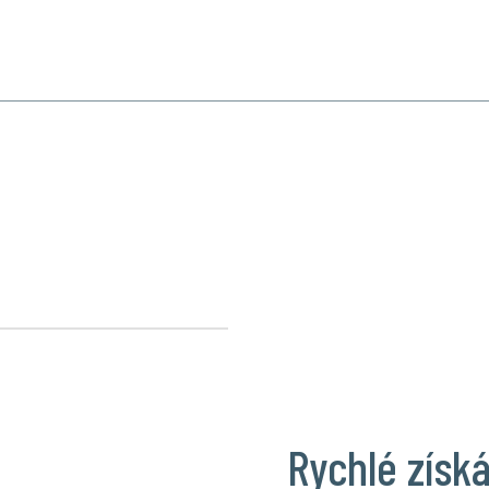
INNOST
SPECIALIZOVANÉ OBORY
PRODUKTY
REFERENCE
KONTAKT
ředmětů
Rychlé získ