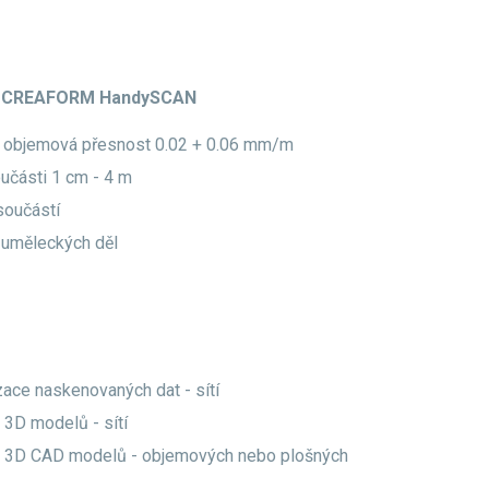
er CREAFORM HandySCAN
 objemová přesnost 0.02 + 0.06 mm/m
části 1 cm - 4 m
 součástí
e uměleckých děl
zace naskenovaných dat - sítí
 3D modelů - sítí
u 3D CAD modelů - objemových nebo plošných