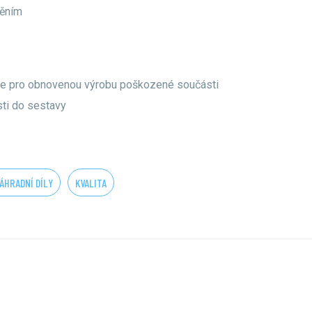
běním
e pro obnovenou výrobu poškozené součásti
sti do sestavy
ÁHRADNÍ DÍLY
KVALITA