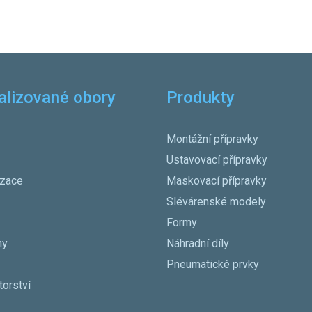
alizované obory
Produkty
Montážní přípravky
Ustavovací přípravky
izace
Maskovací přípravky
Slévárenské modely
Formy
ny
Náhradní díly
Pneumatické prvky
torství