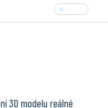
CZ
EN
DE
ání 3D modelu reálné