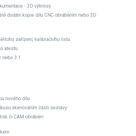
okumentace - 2D výkresy
tně dodání kopie dílu CNC obráběním nebo 3D
řícího zařízení, kalibračního listu
o atestu
1 nebo 3.1
bu nového dílu
tikusu skenováním části sestavy
tisk či CAM obrábění
iskem