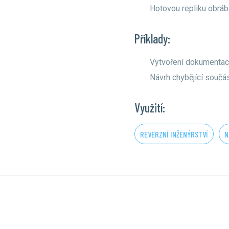
Hotovou repliku obrá
Příklady:
Vytvoření dokumentac
Návrh chybějící součá
Využití:
REVERZNÍ INŽENÝRSTVÍ
N