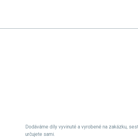
ÚVOD
INŽENÝRSKÁ Č
Produkty
Dodáváme díly vyvinuté a vyrobené na zakázku, sesta
určujete sami.