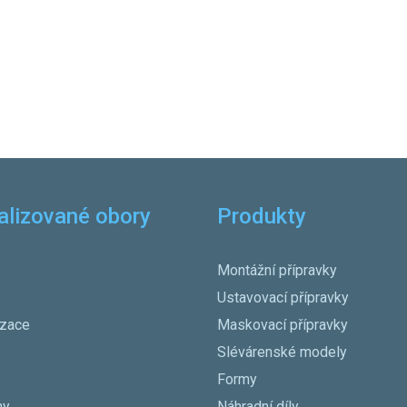
alizované obory
Produkty
Montážní přípravky
Ustavovací přípravky
izace
Maskovací přípravky
Slévárenské modely
Formy
ny
Náhradní díly