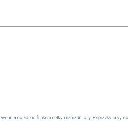
INNOST
SPECIALIZOVANÉ OBORY
PRODUKTY
REFERENCE
KONTAKT
vené a odladěné funkční celky i náhradní díly. Přípravky či výro