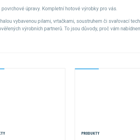
a povrchové úpravy. Kompletní hotové výrobky pro vás.
alou vybavenou pilami, vrtačkami, soustruhem či svařovací tech
ch ověřených výrobních partnerů. To jsou důvody, proč vám nabíd
KTY
PRODUKTY